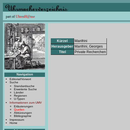
part of
UhrenH@nse
Kürzel
Manfrini
Herausgeber
Manfrini, Georges
Titel
Private Recherchen
Navigation
Editorial/Vorwort
Suche
Standardsuche
Erweiterte Suche
Länder
Regionen
U-Typen
Informationen zum UMV
Erläuterungen
Quellen
Abkürzungen
Bibliographie
Impressum
Home