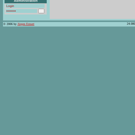
Administration
24.080
© 2006 by
Jürgen Ermert