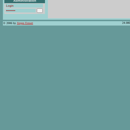
Administration
24.080
© 2006 by
Jürgen Ermert