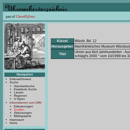
part of
UhrenH@nse
Kürzel
Würzb. Bd. 12
Herausgeber
Mainfränkisches Museum Würzburg b
Uhren aus fünf Jahrhunderten - A
Titel
schlägt's 2000 " vom 10/1999 bis 3
Navigation
Editorial/Vorwort
Suche
Standardsuche
Erweiterte Suche
Länder
Regionen
U-Typen
Informationen zum UMV
Erläuterungen
Quellen
Abkürzungen
Bibliographie
Impressum
Home