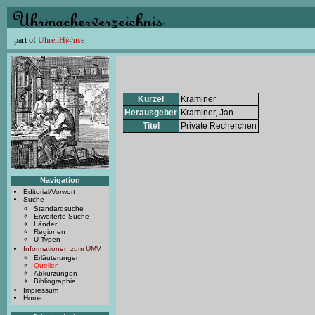
part of
UhrenH@nse
Kürzel
Kraminer
Herausgeber
Kraminer, Jan
Titel
Private Recherchen
Navigation
Editorial/Vorwort
Suche
Standardsuche
Erweiterte Suche
Länder
Regionen
U-Typen
Informationen zum UMV
Erläuterungen
Quellen
Abkürzungen
Bibliographie
Impressum
Home