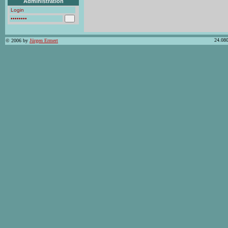
Administration
24.080
© 2006 by
Jürgen Ermert