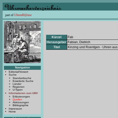
part of
UhrenH@nse
Kürzel
Fab
Herausgeber
Fabian, Dietrich
Titel
Kinzing und Roentgen - Uhren aus
Navigation
Editorial/Vorwort
Suche
Standardsuche
Erweiterte Suche
Länder
Regionen
U-Typen
Informationen zum UMV
Erläuterungen
Quellen
Abkürzungen
Bibliographie
Impressum
Home