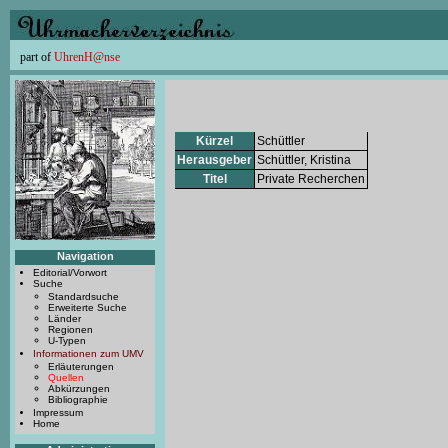
part of
UhrenH@nse
Kürzel
Schüttler
Herausgeber
Schüttler, Kristina
Titel
Private Recherchen
Navigation
Editorial/Vorwort
Suche
Standardsuche
Erweiterte Suche
Länder
Regionen
U-Typen
Informationen zum UMV
Erläuterungen
Quellen
Abkürzungen
Bibliographie
Impressum
Home