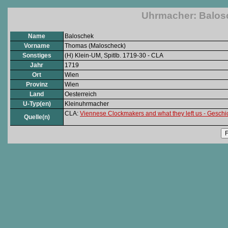
Uhrmacher: Balos
Name
Baloschek
Vorname
Thomas (Maloscheck)
Sonstiges
(H) Klein-UM, Spitlb. 1719-30 - CLA
Jahr
1719
Ort
Wien
Provinz
Wien
Land
Oesterreich
U-Typ(en)
Kleinuhrmacher
CLA:
Viennese Clockmakers and what they left us - Gesc
Quelle(n)