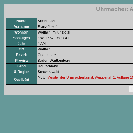
Uhrmacher: A
Name
Armbruster
Vorname
Franz Josef
Wohnort
Wolfach im Kinzigtal
Sonstiges
erw. 1774 - MdU 41
Jahr
1774
Ort
Wolfach
Bezirk
Ortenaukreis
Provinz
Baden-Württemberg
Land
Deutschland
U-Region
Schwarzwald
MdU:
Meister der Uhrmacherkunst, Wuppertal, 1. Auflage 
Quelle(n)