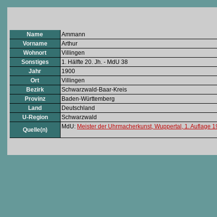
Name
Ammann
Vorname
Arthur
Wohnort
Villingen
Sonstiges
1. Hälfte 20. Jh. - MdU 38
Jahr
1900
Ort
Villingen
Bezirk
Schwarzwald-Baar-Kreis
Provinz
Baden-Württemberg
Land
Deutschland
U-Region
Schwarzwald
MdU:
Meister der Uhrmacherkunst, Wuppertal, 1. Auflage 
Quelle(n)