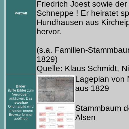
Friedrich Joest sowie d
Schneppe ! Er heiratet s
Portrait
Hundhausen aus Kircheip
hervor.
(s.a. Familien-Stammbau
1829)
Quelle: Klaus Schmidt, N
Lageplan von 
aus 1829
Bilder
(Bitte Bilder zum
Vergrößern
anklicken. Das
jeweilige
Stammbaum der
Originalbild wird
in einem neuen
Browserfenster
Alsen
geöffnet)