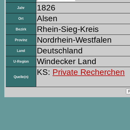
1826
Jahr
Alsen
Ort
Rhein-Sieg-Kreis
Bezirk
Nordrhein-Westfalen
Provinz
Deutschland
Land
Windecker Land
U-Region
KS:
Private Recherchen
Quelle(n)