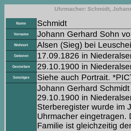
Uhrmacher: Schmidt, Johann
Schmidt
Name
Johann Gerhard Sohn von
Vorname
Alsen (Sieg) bei Leusche
Wohnort
17.09.1826 in Niederalse
Geboren
29.10.1900 in Niederalse
Gestorben
Siehe auch Portrait. *PIC
Sonstiges
Johann Gerhard Schmidt 
29.10.1900 in Niederalse
Sterberegister wurde im 
Uhrmacher eingetragen. 
Familie ist gleichzeitig