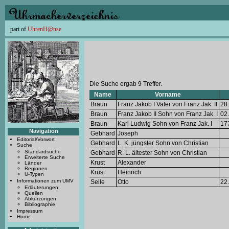
part of
UhrenH@nse
Die Suche ergab 9 Treffer.
Name
Vorname
Braun
Franz Jakob I Vater von Franz Jak. II
28
Braun
Franz Jakob II Sohn von Franz Jak. I
02
Braun
Karl Ludwig Sohn von Franz Jak. I
17
Navigation
Gebhard
Joseph
Editorial/Vorwort
Gebhard
L. K. jüngster Sohn von Christian
Suche
Standardsuche
Gebhard
R. L. ältester Sohn von Christian
Erweiterte Suche
Krust
Alexander
Länder
Regionen
Krust
Heinrich
U-Typen
Informationen zum UMV
Seile
Otto
22
Erläuterungen
Quellen
Abkürzungen
Bibliographie
Impressum
Home