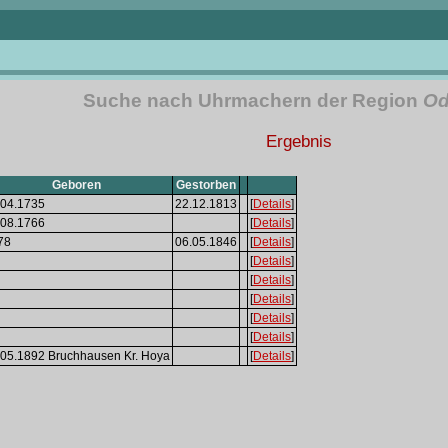
Suche nach Uhrmachern der Region
Od
Ergebnis
Geboren
Gestorben
.04.1735
22.12.1813
[
Details
]
.08.1766
[
Details
]
78
06.05.1846
[
Details
]
[
Details
]
[
Details
]
[
Details
]
[
Details
]
[
Details
]
.05.1892 Bruchhausen Kr. Hoya
[
Details
]